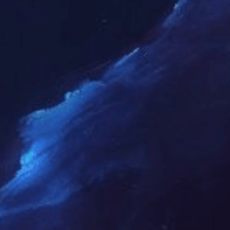
张常宁：篮球全明星的荣耀与
奋斗之路探秘
2026-06-13
足球明星的辉煌历程与成就解
析及其对足球运动的影响与启
示
2026-05-23
足球明星儿子在赛场上的精彩
瞬间引发热议与关注
2026-05-23
足球场上的逆转传奇十大改判
明星球员的辉煌故事与影响
2026-05-20
米兰德比的荣耀与对抗AC米
兰与国际米兰的历史与未来之