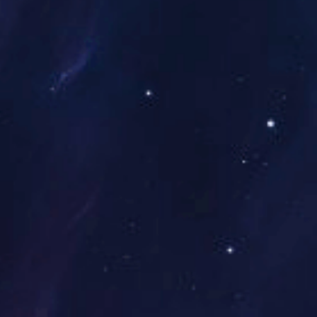
例如，当一名前锋错失良机时，他可能会不自觉地摇头，以
够更直观地感受到球员的情绪波动。
理解比赛进程。当裁判做出争议判罚时，很多球员会用摇头
一种向观众传达信息的方式。这些瞬间让我们更容易产生共
面，他们有时候会微微摇头，然后调整状态继续投入比赛。
染了周围的人，让人们看到希望与勇气。
时，也常常伴随着一些夸张而富有戏剧性的摇头动作。这类
过人后，那种得意洋洋地摇头，会让人感觉到球员对于自己
时，他往往会伴随一个满足而自豪的摇头，以此来庆祝自己
录像的人倍感振奋。在这种情况下，摇头已经成为了一种艺
的快速反应和随之而来的摇头，则显示了球队配合程度和战
要性以及每位队员对于战局变化迅速做出反应的能力。