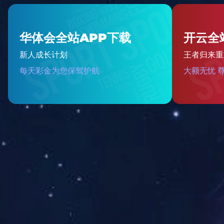
足球明星摇头瞬间大集
略他们的独特魅力与风
2026-02-22
1
在足球的世界里，明星球员的每一个瞬间都可能成
“摇头瞬间”，这些瞬间不仅展现了球员们在场上的
键时刻到生活中的轻松一刻，这些摇头瞬间让我们
感表达、技艺展示、幽默风趣和个人魅力，我们将
影响着球迷和观众的心灵。
1、情感表达之摇头
足球是一项充满激情与情感的运动，球员在比赛中