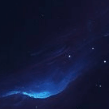
有时候，面对媒体提问或者评论家的质疑，一些明
正面回应。这类幽默行为既展示了他们亲民的一面
加真实且接地气的形象。
4、个人魅力与风采
每位足球明星都有自己独特的人格魅力，而“摇头”
一些明星选手会用细腻又富有表现力的摆动来展现
肢体语言总能引起广泛讨论。
例如，有些著名前锋以其标志性的甩肩和随之而来